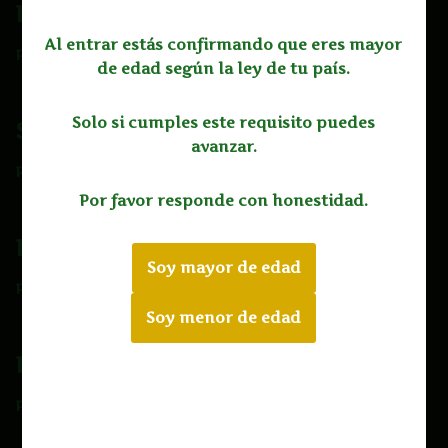
Hera and Chopper
Al entrar estás confirmando que eres mayor
por
Green Cap
14 de septiembre de 2021
de edad según la ley de tu país.
Solo si cumples este requisito puedes
Skyguy loves snips
avanzar.
por
Green Cap
14 de septiembre de 2021
Por favor responde con honestidad.
Lara Croft – Tomb Raider
por
Green Cap
14 de septiembre de 2021
Padmé in the execution arena
por
Green Cap
14 de septiembre de 2021